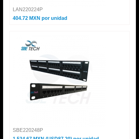
LAN220224P
404.72 MXN
por unidad
SBE220248P
1,534.67 MXN (USD87.20)
por unidad