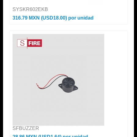
SYSKR602EKB
316.79 MXN (USD18.00)
por unidad
SFBUZZER
28.86 MXN (USD1.64)
por unidad