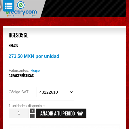
RGES05GL
Precio
273.50 MXN
por unidad
Fabricantes:
Ruijie
Características
Código SAT
1 unidades disponibles
+
–