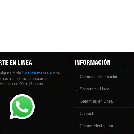
TE EN LINEA
INFORMACIÓN
 alguna duda?
Manda mensaje
y te
Como ser Distribuidor
mos inmediato, atención de
Viernes de 09 a 18 horas
Soporte en Linea
Garantías en Linea
Contacto
Cursos Electrycom