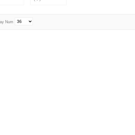
aislada
Grapa aislada
izada para
galvanizada para
del No.2
cable del No.3
lay Num
aislada
Grapa aislada
izada para
galvanizada para
el No.2 ...
cable del No.3 ...