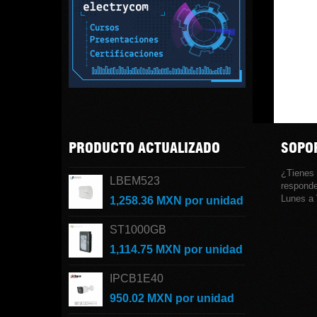
PRODUCTO ACTUALIZADO
SOPOR
¿Tienes
LBEM523
responde
Lunes a 
1,258.36 MXN
por unidad
ST1000GB
1,114.75 MXN
por unidad
IPCB1E40
950.02 MXN
por unidad